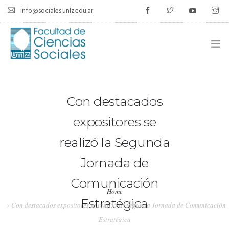
info@sociales.unlz.edu.ar
INICIO
Con destacados
INSTITUCIONAL
expositores se
CARRERAS
realizó la Segunda
CALENDARIO ACADÉMICO
Jornada de
CÁTEDRAS
Comunicación
Home
ESTUDIANTES
Estratégica
Con destacados expositores se realizó la Segunda Jornada de Comunicación
SIU-GUARANÍ
Estratégica