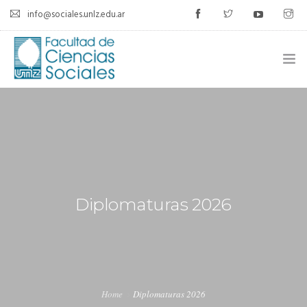
info@sociales.unlz.edu.ar
INICIO
INSTITUCIONAL
CARRERAS
CALENDARIO ACADÉMICO
Diplomaturas 2026
CÁTEDRAS
ESTUDIANTES
SIU-GUARANÍ
Home
Diplomaturas 2026