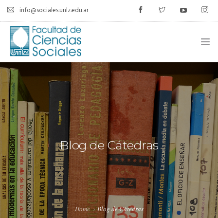
info@sociales.unlz.edu.ar
INICIO
INSTITUCIONAL
CARRERAS
CALENDARIO ACADÉMICO
Blog de Cátedras
CÁTEDRAS
ESTUDIANTES
SIU-GUARANÍ
Home
Blog de Cátedras