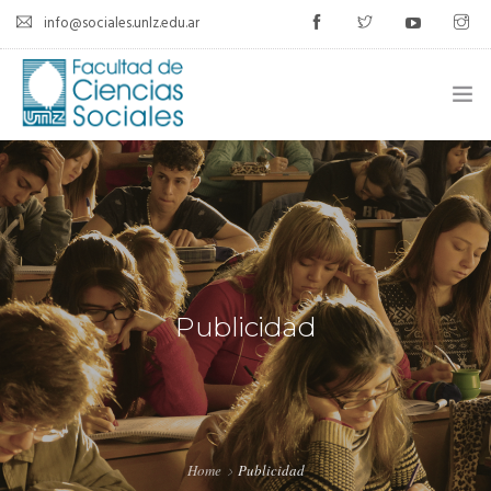
info@sociales.unlz.edu.ar
INICIO
INSTITUCIONAL
CARRERAS
CALENDARIO ACADÉMICO
Publicidad
CÁTEDRAS
ESTUDIANTES
SIU-GUARANÍ
Home
Publicidad