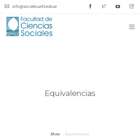
info@sociales.unlz.edu.ar
INICIO
INSTITUCIONAL
CARRERAS
CALENDARIO ACADÉMICO
Equivalencias
CÁTEDRAS
ESTUDIANTES
Home
Equivalencias
SIU-GUARANÍ