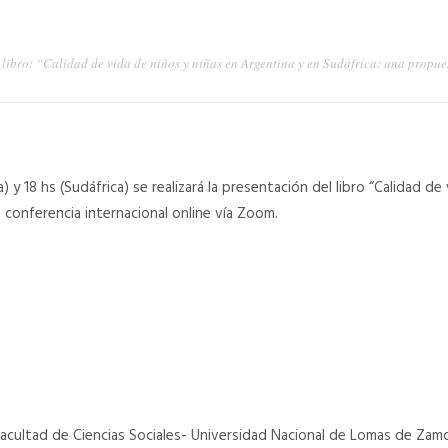
 libro: “Calidad de vida de niños y niñas en Argentina y en Sudáfrica: una propue
) y 18 hs (Sudáfrica) se realizará la presentación del libro “Calidad de
 conferencia internacional online vía Zoom.
 Facultad de Ciencias Sociales- Universidad Nacional de Lomas de Zamo