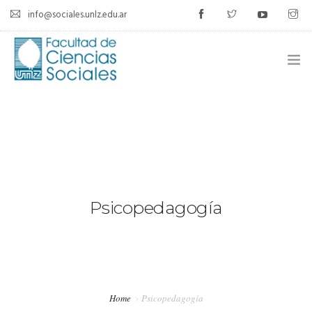
info@sociales.unlz.edu.ar
INICIO
INSTITUCIONAL
CARRERAS
CALENDARIO ACADÉMICO
Psicopedagogía
CÁTEDRAS
ESTUDIANTES
Home
Psicopedagogía
SIU-GUARANÍ