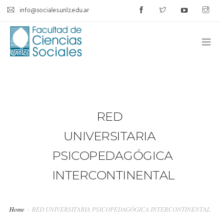
info@sociales.unlz.edu.ar
INICIO
INSTITUCIONAL
RED
CARRERAS
UNIVERSITARIA
CALENDARIO ACADÉMICO
PSICOPEDAGÓGICA
CÁTEDRAS
INTERCONTINENTAL
ESTUDIANTES
Home
RED UNIVERSITARIA PSICOPEDAGÓGICA INTERCONTINENTAL
SIU-GUARANÍ