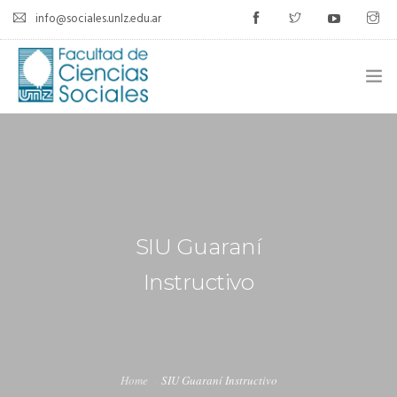
info@sociales.unlz.edu.ar
INICIO
INSTITUCIONAL
CARRERAS
SIU Guaraní
CALENDARIO ACADÉMICO
Instructivo
CÁTEDRAS
ESTUDIANTES
SIU-GUARANÍ
Home
SIU Guaraní Instructivo