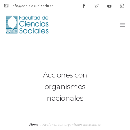
info@sociales.unlz.edu.ar
INICIO
INSTITUCIONAL
CARRERAS
Acciones con
CALENDARIO ACADÉMICO
organismos
nacionales
CÁTEDRAS
ESTUDIANTES
Home
Acciones con organismos nacionales
SIU-GUARANÍ