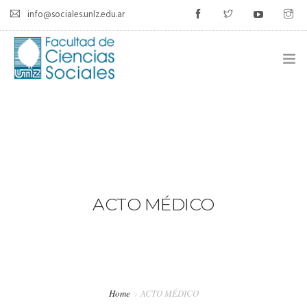
info@sociales.unlz.edu.ar
INICIO
INSTITUCIONAL
CARRERAS
CALENDARIO ACADÉMICO
ACTO MÉDICO
CÁTEDRAS
ESTUDIANTES
Home
ACTO MÉDICO
SIU-GUARANÍ