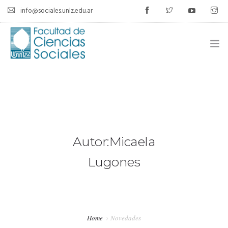
info@sociales.unlz.edu.ar
INICIO
INSTITUCIONAL
CARRERAS
Autor:Micaela
CALENDARIO ACADÉMICO
Lugones
CÁTEDRAS
ESTUDIANTES
Home
Novedades
SIU-GUARANÍ