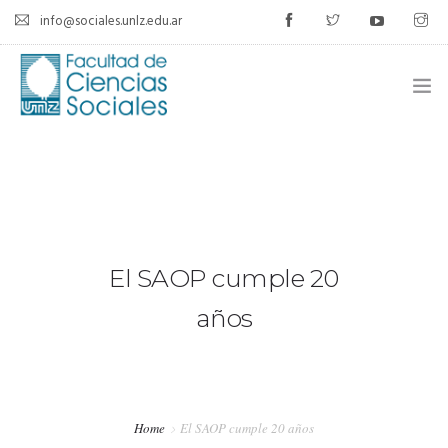
info@sociales.unlz.edu.ar
INICIO
INSTITUCIONAL
CARRERAS
El SAOP cumple 20
CALENDARIO ACADÉMICO
años
CÁTEDRAS
ESTUDIANTES
Home
El SAOP cumple 20 años
SIU-GUARANÍ