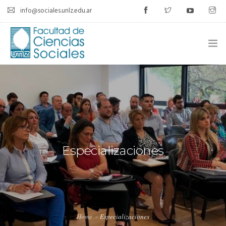
info@sociales.unlz.edu.ar
INICIO
INSTITUCIONAL
CARRERAS
CALENDARIO ACADÉMICO
Especializaciones
CÁTEDRAS
ESTUDIANTES
SIU-GUARANÍ
Home
Especializaciones