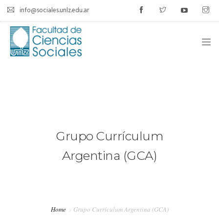
info@sociales.unlz.edu.ar
INICIO
INSTITUCIONAL
CARRERAS
Grupo Currículum
CALENDARIO ACADÉMICO
Argentina (GCA)
CÁTEDRAS
ESTUDIANTES
Home
Grupo Currículum Argentina (GCA)
SIU-GUARANÍ