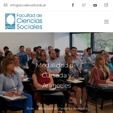
info@sociales.unlz.edu.ar
INICIO
INSTITUCIONAL
CARRERAS
Modalidad de
CALENDARIO ACADÉMICO
Cursada y
Aranceles
CÁTEDRAS
ESTUDIANTES
SIU-GUARANÍ
Home
Modalidad de Cursada y Aranceles