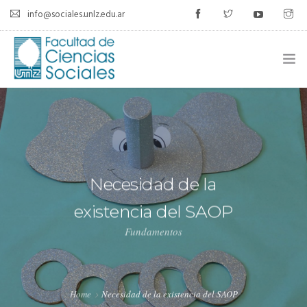
info@sociales.unlz.edu.ar
INICIO
INSTITUCIONAL
CARRERAS
Necesidad de la
CALENDARIO ACADÉMICO
existencia del SAOP
Fundamentos
CÁTEDRAS
ESTUDIANTES
SIU-GUARANÍ
Home
Necesidad de la existencia del SAOP