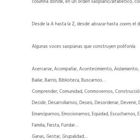
columna donde, en un orden saopiano/alfabético, cono
Desde la A hasta la Z, desde
abrazar
hasta
zoom,
el d
Algunas voces saopianas que construyen polifonía:
Acercarse, Acompañar, Acontecimiento, Aislamiento,
Bailar, Barrio, Biblioteca, Buscarnos…
Comprender, Comunidad, Conmovernos, Construcción
Decidir, Desarrollarnos, Deseo, Desordenar, Devenir, 
Emanciparnos, Emocionarnos, Equidad, Escucharnos, E
Familia, Fiesta, Fundar…
Ganas, Gestar, Grupalidad…