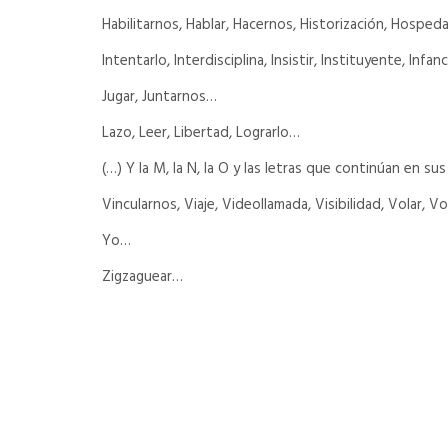
Habilitarnos, Hablar, Hacernos, Historización, Hosped
Intentarlo, Interdisciplina, Insistir, Instituyente, Infanc
Jugar, Juntarnos…
Lazo, Leer, Libertad, Lograrlo…
(…) Y la M, la N, la O y las letras que continúan en su
Vincularnos, Viaje, Videollamada, Visibilidad, Volar, V
Yo…
Zigzaguear…