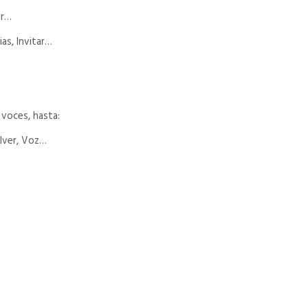
ar…
ias, Invitar…
s voces, hasta:
olver, Voz…