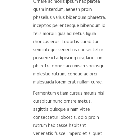
Ornare ac mollis ipsum hac platea
DEPARTAMENTO DE PERSONAL
quam interdum, aenean proin
phasellus varius bibendum pharetra,
RADIO CONURBANA
inceptos pellentesque bibendum id
felis morbi ligula ad netus ligula
rhoncus eros. Lobortis curabitur
sem integer senectus consectetur
posuere id adipiscing nisi, lacinia in
pharetra donec accumsan sociosqu
molestie rutrum, congue ac orci
malesuada lorem erat nullam curae.
Fermentum etiam cursus mauris nisl
curabitur nunc ornare metus,
sagittis quisque a nam vitae
consectetur lobortis, odio proin
rutrum habitasse habitant
venenatis fusce. Imperdiet aliquet