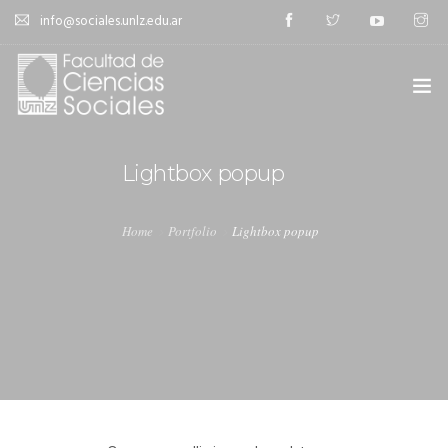
info@sociales.unlz.edu.ar
INICIO
Lightbox popup
INSTITUCIONAL
Home
Portfolio
Lightbox popup
CARRERAS
CALENDARIO ACADÉMICO
CÁTEDRAS
ESTUDIANTES
SIU-GUARANÍ