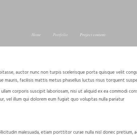
Home
Portfolio
Project content
bitasse, auctor nunc non turpis scelerisque porta quisque velit cong
mauris, facilisis mattis metus phasellus luctus risus torquent susp
ullam corporis suscipit laboriosam, nisi ut aliquid ex ea commodi co
r, vel illum qui dolorem eum fugiat quo voluptas nulla pariatur
ollicitudin malesuada, etiam porttitor curae nulla nisl donec pretium,