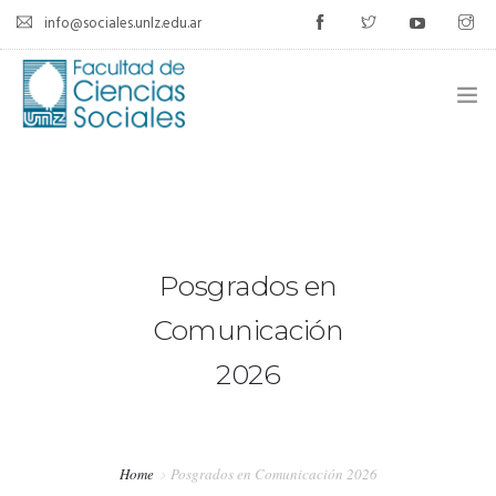
info@sociales.unlz.edu.ar
INICIO
INSTITUCIONAL
CARRERAS
Posgrados en
CALENDARIO ACADÉMICO
Comunicación
2026
CÁTEDRAS
ESTUDIANTES
Home
Posgrados en Comunicación 2026
SIU-GUARANÍ