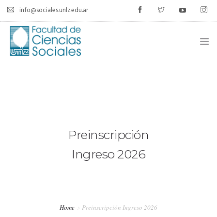
info@sociales.unlz.edu.ar
INICIO
INSTITUCIONAL
CARRERAS
Preinscripción
CALENDARIO ACADÉMICO
Ingreso 2026
CÁTEDRAS
ESTUDIANTES
Home
Preinscripción Ingreso 2026
SIU-GUARANÍ