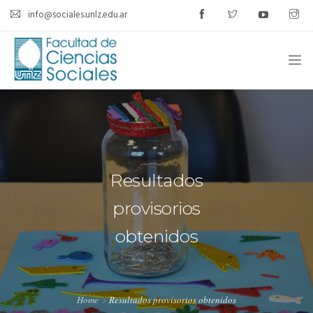
info@sociales.unlz.edu.ar
INICIO
INSTITUCIONAL
CARRERAS
Resultados
CALENDARIO ACADÉMICO
provisorios
obtenidos
CÁTEDRAS
ESTUDIANTES
SIU-GUARANÍ
Home
Resultados provisorios obtenidos