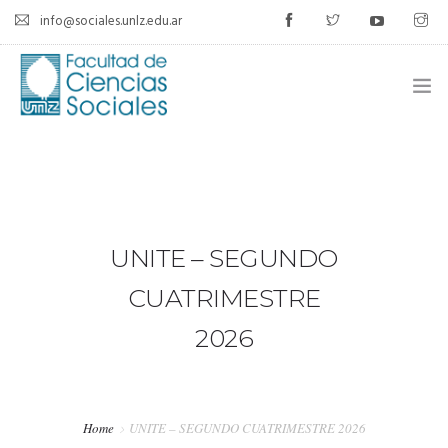
info@sociales.unlz.edu.ar
INICIO
INSTITUCIONAL
CARRERAS
UNITE – SEGUNDO
CALENDARIO ACADÉMICO
CUATRIMESTRE
2026
CÁTEDRAS
ESTUDIANTES
Home
UNITE – SEGUNDO CUATRIMESTRE 2026
SIU-GUARANÍ