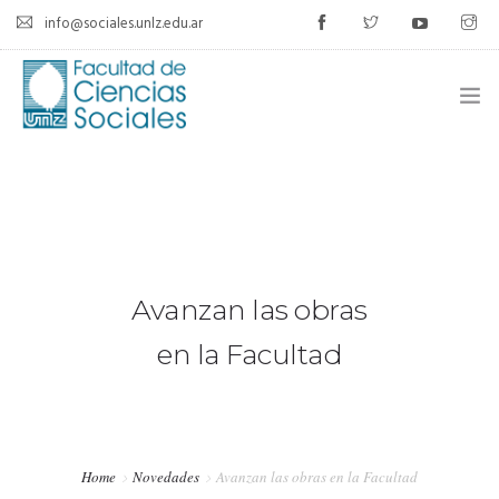
info@sociales.unlz.edu.ar
INICIO
INSTITUCIONAL
CARRERAS
Avanzan las obras
CALENDARIO ACADÉMICO
en la Facultad
CÁTEDRAS
ESTUDIANTES
Home
Novedades
Avanzan las obras en la Facultad
SIU-GUARANÍ