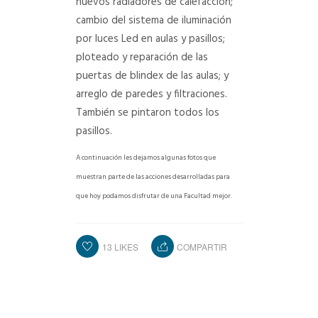
nuevos radiadores de calefacción;
cambio del sistema de iluminación
por luces Led en aulas y pasillos;
ploteado y reparación de las
puertas de blindex de las aulas; y
arreglo de paredes y filtraciones.
También se pintaron todos los
pasillos.
A continuación les dejamos algunas fotos que
muestran parte de las acciones desarrolladas para
que hoy podamos disfrutar de una Facultad mejor.
13
LIKES
COMPARTIR