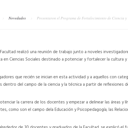
Novedades
Presentaron el Programa de Fortalecimiento de Ciencia y
 Facultad realizó una reunión de trabajo junto a noveles investigador
 en Ciencias Sociales destinado a potenciar y fortalecer la cultura y l
gadores que recién se inician en esta actividad y a aquellos con cate
 dentro del campo de la ciencia y la técnica a partir de reflexiones 
nciar la carrera de los docentes y empezar a delinear las áreas y lí
es, como son el campo dela Educación y Psicopedagogía; las Relacion
 alrededor de 30 docentes y graduados de la Facultad, se explicó el