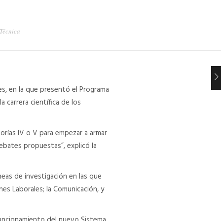
 Técnica
es, en la que presentó el Programa
a carrera científica de los
gorías IV o V para empezar a armar
debates propuestas”, explicó la
neas de investigación en las que
es Laborales; la Comunicación, y
 funcionamiento del nuevo Sistema