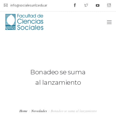
info@sociales.unlz.edu.ar
INICIO
INSTITUCIONAL
CARRERAS
Bonadeo se suma
CALENDARIO ACADÉMICO
al lanzamiento
CÁTEDRAS
ESTUDIANTES
Home
Novedades
Bonadeo se suma al lanzamiento
SIU-GUARANÍ