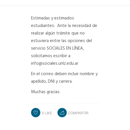
DEPARTAMENTO DE PERSONAL
Estimadas y estimados
RADIO CONURBANA
estudiantes: Ante la necesidad de
realizar algún trámite que no
estuviera entre las opciones del
servicio SOCIALES EN LÍNEA,
solicitamos escribir a:
info@sociales.unlz.edu.ar
En el correo deben incluir nombre y
apellido, DNI y carrera.
Muchas gracias.
0
LIKE
COMPARTIR