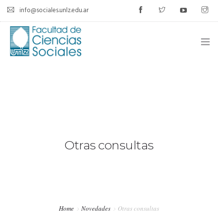
info@sociales.unlz.edu.ar
INICIO
INSTITUCIONAL
CARRERAS
CALENDARIO ACADÉMICO
Otras consultas
CÁTEDRAS
ESTUDIANTES
Home
Novedades
Otras consultas
SIU-GUARANÍ