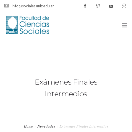
info@sociales.unlz.edu.ar
INICIO
INSTITUCIONAL
CARRERAS
Exámenes Finales
CALENDARIO ACADÉMICO
Intermedios
CÁTEDRAS
ESTUDIANTES
Home
Novedades
Exámenes Finales Intermedios
SIU-GUARANÍ