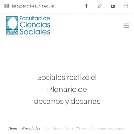
info@sociales.unlz.edu.ar
INICIO
INSTITUCIONAL
CARRERAS
Sociales realizó el
CALENDARIO ACADÉMICO
Plenario de
decanos y decanas
CÁTEDRAS
ESTUDIANTES
Home
Novedades
Sociales realizó el Plenario de decanos y decanas
SIU-GUARANÍ