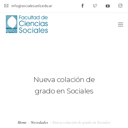
info@sociales.unlz.edu.ar
INICIO
INSTITUCIONAL
CARRERAS
Nueva colación de
CALENDARIO ACADÉMICO
grado en Sociales
CÁTEDRAS
ESTUDIANTES
Home
Novedades
Nueva colación de grado en Sociales
SIU-GUARANÍ