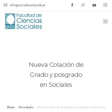
info@sociales.unlz.edu.ar
INICIO
INSTITUCIONAL
CARRERAS
Nueva Colación de
CALENDARIO ACADÉMICO
Grado y posgrado
en Sociales
CÁTEDRAS
ESTUDIANTES
Home
Novedades
Nueva Colación de Grado y posgrado en Sociales
SIU-GUARANÍ