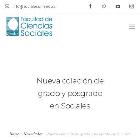
info@sociales.unlz.edu.ar
INICIO
INSTITUCIONAL
CARRERAS
Nueva colación de
CALENDARIO ACADÉMICO
grado y posgrado
en Sociales
CÁTEDRAS
ESTUDIANTES
Home
Novedades
Nueva colación de grado y posgrado en Sociales
SIU-GUARANÍ