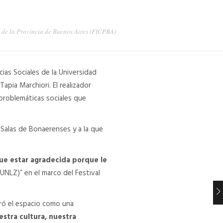
ne de la Provincia de Buenos Aires (FICPBA)
cias Sociales de la Universidad
apia Marchiori. El realizador
 problemáticas sociales que
 Salas de Bonaerenses y a la que
que estar agradecida porque le
UNLZ)” en el marco del Festival
loró el espacio como una
estra cultura, nuestra