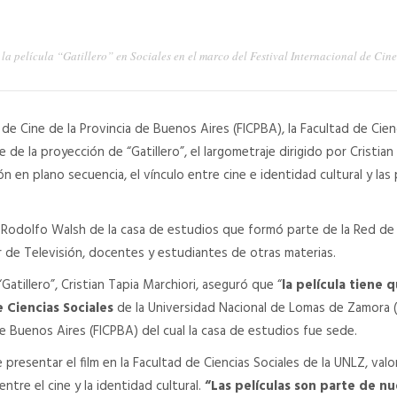
 la película “Gatillero” en Sociales en el marco del Festival Internacional de Ci
 de Cine de la Provincia de Buenos Aires (FICPBA), la Facultad de Cien
 la proyección de “Gatillero”, el largometraje dirigido por Cristian T
ón en plano secuencia, el vínculo entre cine e identidad cultural y las
io Rodolfo Walsh de la casa de estudios que formó parte de la Red de
r de Televisión, docentes y estudiantes de otras materias.
“Gatillero”, Cristian Tapia Marchiori, aseguró que “
la película tiene 
 Ciencias Sociales
de la Universidad Nacional de Lomas de Zamora (
de Buenos Aires (FICPBA) del cual la casa de estudios fue sede.
e presentar el film en la Facultad de Ciencias Sociales de la UNLZ, va
ntre el cine y la identidad cultural.
“Las películas son parte de nu