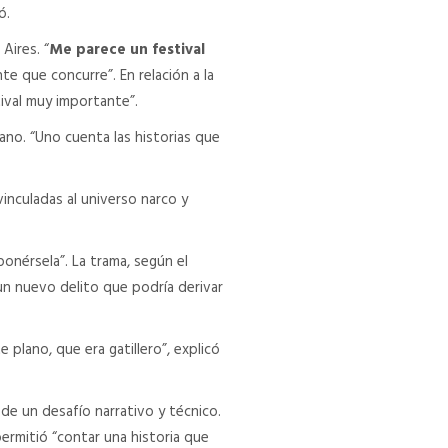
ó.
Aires. “
Me parece un festival
te que concurre”. En relación a la
ival muy importante”.
cano. “Uno cuenta las historias que
vinculadas al universo narco y
nérsela”. La trama, según el
 un nuevo delito que podría derivar
 plano, que era gatillero”, explicó
 de un desafío narrativo y técnico.
permitió “contar una historia que