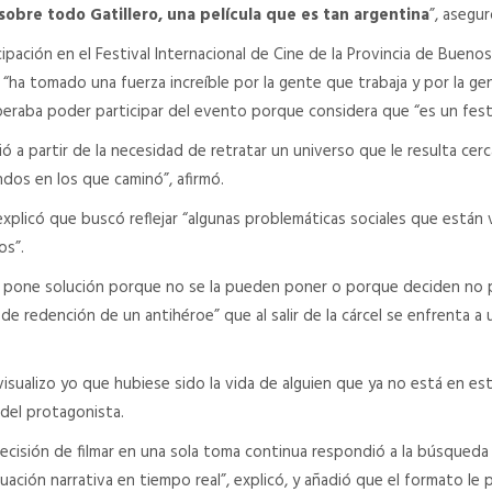
sobre todo Gatillero, una película que es tan argentina
”, asegur
cipación en el Festival Internacional de Cine de la Provincia de Buenos 
e “ha tomado una fuerza increíble por la gente que trabaja y por la gen
peraba poder participar del evento porque considera que “es un fest
ó a partir de la necesidad de retratar un universo que le resulta cer
ndos en los que caminó”, afirmó.
explicó que buscó reflejar “algunas problemáticas sociales que están 
os”.
e pone solución porque no se la pueden poner o porque deciden no po
a de redención de un antihéroe” que al salir de la cárcel se enfrenta a
isualizo yo que hubiese sido la vida de alguien que ya no está en este
 del protagonista.
 decisión de filmar en una sola toma continua respondió a la búsqueda
tuación narrativa en tiempo real”, explicó, y añadió que el formato le 