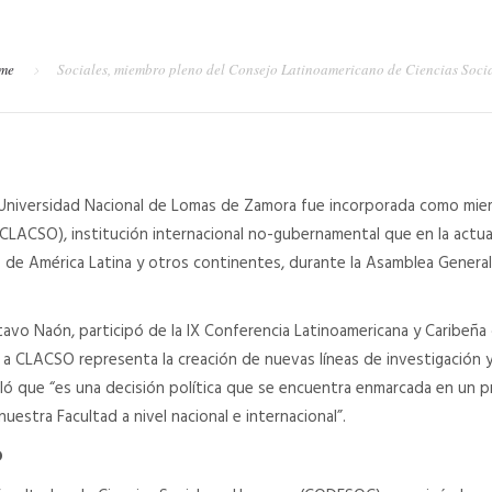
me
Sociales, miembro pleno del Consejo Latinoamericano de Ciencias Soci
la Universidad Nacional de Lomas de Zamora fue incorporada como mie
(CLACSO), institución internacional no-gubernamental que en la actu
 de América Latina y otros continentes, durante la Asamblea General
tavo Naón, participó de la IX Conferencia Latinoamericana y Caribeña 
o a CLACSO representa la creación de nuevas líneas de investigación
ó que “es una decisión política que se encuentra enmarcada en un p
uestra Facultad a nivel nacional e internacional”.
O