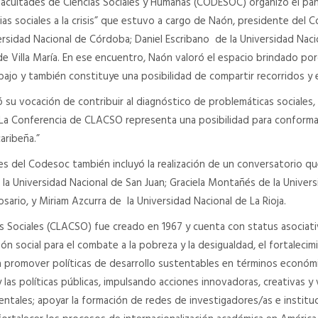
acultades de Ciencias Sociales y Humanas (CODESOC) organizó el pa
ias sociales a la crisis” que estuvo a cargo de Naón, presidente del C
ersidad Nacional de Córdoba; Daniel Escribano de la Universidad Naci
de Villa María. En ese encuentro, Naón valoró el espacio brindado por
ajo y también constituye una posibilidad de compartir recorridos y e
 vocación de contribuir al diagnóstico de problemáticas sociales, y
: “La Conferencia de CLACSO representa una posibilidad para conforma
aribeña.”
s del Codesoc también incluyó la realización de un conversatorio qu
a Universidad Nacional de San Juan; Graciela Montañés de la Univer
osario, y Miriam Azcurra de la Universidad Nacional de La Rioja.
as Sociales (CLACSO) fue creado en 1967 y cuenta con status asocia
ón social para el combate a la pobreza y la desigualdad, el fortaleci
 a promover políticas de desarrollo sustentables en términos económi
y las políticas públicas, impulsando acciones innovadoras, creativas y
ientales; apoyar la formación de redes de investigadores/as e instit