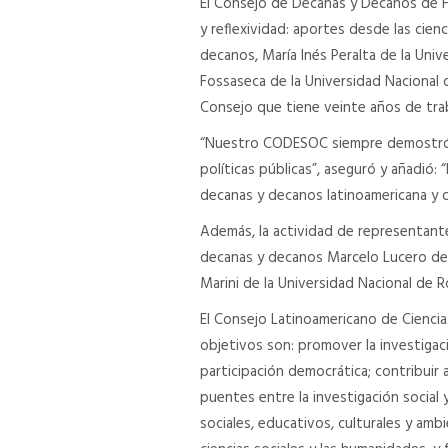
El Consejo de Decanas y Decanos de F
y reflexividad: aportes desde las cienc
decanos, María Inés Peralta de la Univ
Fossaseca de la Universidad Nacional 
Consejo que tiene veinte años de trab
“Nuestro CODESOC siempre demostró su
políticas públicas”, aseguró y añadió
decanas y decanos latinoamericana y c
Además, la actividad de representante
decanas y decanos Marcelo Lucero de l
Marini de la Universidad Nacional de R
El Consejo Latinoamericano de Cienci
objetivos son: promover la investigaci
participación democrática; contribuir
puentes entre la investigación social 
sociales, educativos, culturales y amb