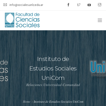
info@sociales.unlz.edu.ar
INICIO
INSTITUCIONAL
Instituto de
CARRERAS
Estudios Sociales
CALENDARIO ACADÉMICO
UniCom
CÁTEDRAS
Relaciones Universidad-Comunidad
ESTUDIANTES
SIU-GUARANÍ
Home
Instituto de Estudios Sociales UniCom