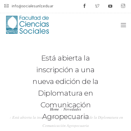
info@sociales.unlz.edu.ar
INICIO
Está abierta la
INSTITUCIONAL
inscripción a una
CARRERAS
nueva edición de la
CALENDARIO ACADÉMICO
Diplomatura en
CÁTEDRAS
Comunicación
Home
Novedades
ESTUDIANTES
Agropecuaria
Está abierta la inscripción a una nueva edición de la Diplomatura en
SIU-GUARANÍ
Comunicación Agropecuaria