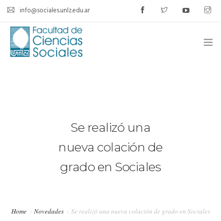
info@sociales.unlz.edu.ar
INICIO
INSTITUCIONAL
CARRERAS
Se realizó una
CALENDARIO ACADÉMICO
nueva colación de
grado en Sociales
CÁTEDRAS
ESTUDIANTES
Home
Novedades
Se realizó una nueva colación de grado en Sociales
SIU-GUARANÍ