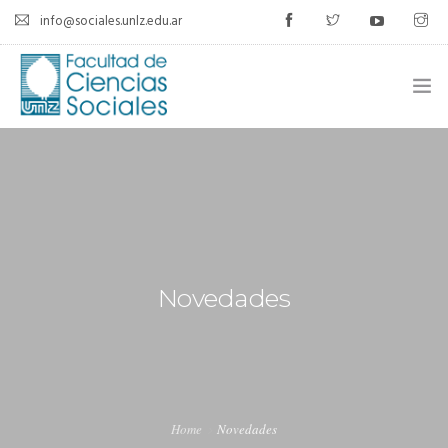
info@sociales.unlz.edu.ar
INICIO
INSTITUCIONAL
CARRERAS
CALENDARIO ACADÉMICO
Novedades
CÁTEDRAS
ESTUDIANTES
SIU-GUARANÍ
Home
Novedades