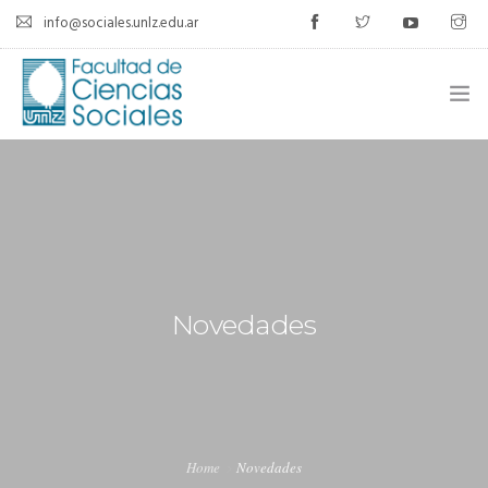
info@sociales.unlz.edu.ar
INICIO
INSTITUCIONAL
CARRERAS
CALENDARIO ACADÉMICO
Novedades
CÁTEDRAS
ESTUDIANTES
SIU-GUARANÍ
Home
Novedades